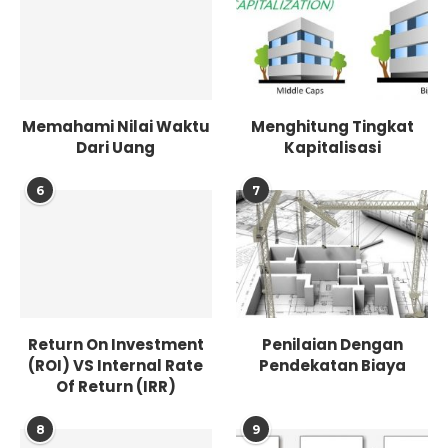
Memahami Nilai Waktu
Menghitung Tingkat
Dari Uang
Kapitalisasi
6
7
Return On Investment
Penilaian Dengan
(ROI) VS Internal Rate
Pendekatan Biaya
Of Return (IRR)
8
9