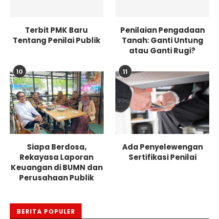
Terbit PMK Baru
Penilaian Pengadaan
Tentang Penilai Publik
Tanah: Ganti Untung
atau Ganti Rugi?
10
11
Siapa Berdosa,
Ada Penyelewengan
Rekayasa Laporan
Sertifikasi Penilai
Keuangan di BUMN dan
Perusahaan Publik
BERITA POPULER