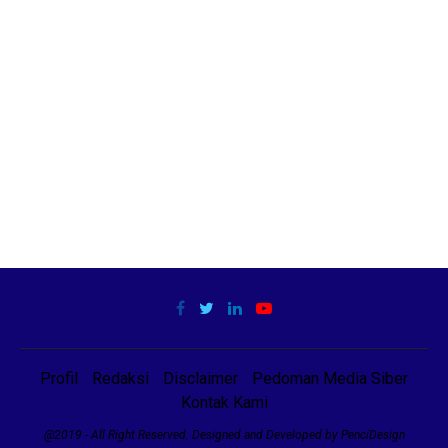
Profil
Redaksi
Disclaimer
Pedoman Media Siber
Kontak Kami
@2019 - All Right Reserved. Designed and Developed by PenciDesign