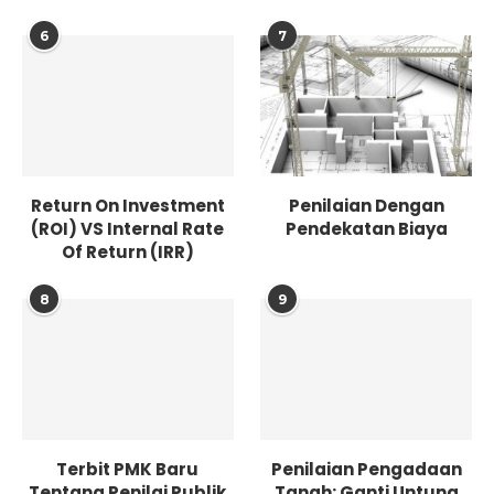
6
7
Return On Investment
Penilaian Dengan
(ROI) VS Internal Rate
Pendekatan Biaya
Of Return (IRR)
8
9
Terbit PMK Baru
Penilaian Pengadaan
Tentang Penilai Publik
Tanah: Ganti Untung