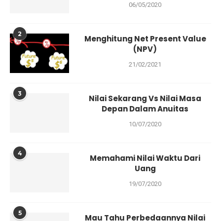
06/05/2020
2
Menghitung Net Present Value
(NPV)
21/02/2021
3
Nilai Sekarang Vs Nilai Masa
Depan Dalam Anuitas
10/07/2020
4
Memahami Nilai Waktu Dari
Uang
19/07/2020
5
Mau Tahu Perbedaannya Nilai