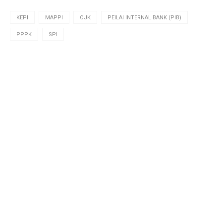
KEPI
MAPPI
OJK
PEILAI INTERNAL BANK (PIB)
PPPK
SPI