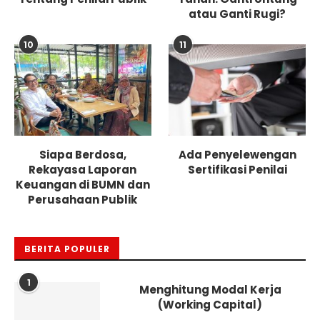
atau Ganti Rugi?
10
11
Siapa Berdosa,
Ada Penyelewengan
Rekayasa Laporan
Sertifikasi Penilai
Keuangan di BUMN dan
Perusahaan Publik
BERITA POPULER
1
Menghitung Modal Kerja
(Working Capital)