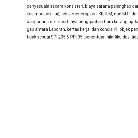
penyesuaia secara konsisten, biaya sarana pelengkap dan
kesimpulan nilai), tidak menerapkan IKK, ILM, dan BUT d
bangunan, referensi biaya penggantian baru kurang updat
gap antara Laporan, kertas kerja, dan kondisi riil objek
tidak sesuai SPI 205 & PPI 05, penentuan nilai likuidasi ti