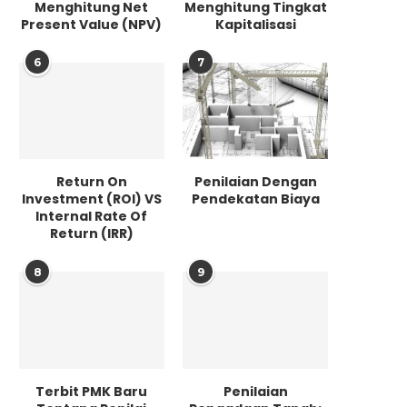
Menghitung Net
Menghitung Tingkat
Present Value (NPV)
Kapitalisasi
6
7
Return On
Penilaian Dengan
Investment (ROI) VS
Pendekatan Biaya
Internal Rate Of
Return (IRR)
8
9
Terbit PMK Baru
Penilaian