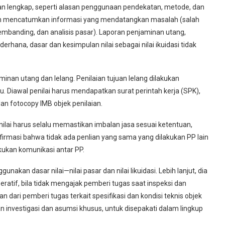
kan lengkap, seperti alasan penggunaan pendekatan, metode, dan
salah mencatumkan informasi yang mendatangkan masalah (salah
embanding, dan analisis pasar). Laporan penjaminan utang,
erhana, dasar dan kesimpulan nilai sebagai nilai ikuidasi tidak
aminan utang dan lelang. Penilaian tujuan lelang dilakukan
. Diawal penilai harus mendapatkan surat perintah kerja (SPK),
an fotocopy IMB objek penilaian.
ilai harus selalu memastikan imbalan jasa sesuai ketentuan,
irmasi bahwa tidak ada penlian yang sama yang dilakukan PP lain
kukan komunikasi antar PP.
akan dasar nilai—nilai pasar dan nilai likuidasi. Lebih lanjut, dia
atif, bila tidak mengajak pemberi tugas saat inspeksi dan
 dari pemberi tugas terkait spesifikasi dan kondisi teknis objek
 investigasi dan asumsi khusus, untuk disepakati dalam lingkup