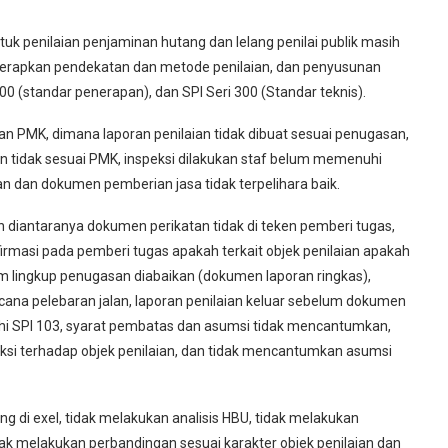
k penilaian penjaminan hutang dan lelang penilai publik masih
enerapkan pendekatan dan metode penilaian, dan penyusunan
00 (standar penerapan), dan SPI Seri 300 (Standar teknis).
an PMK, dimana laporan penilaian tidak dibuat sesuai penugasan,
oran tidak sesuai PMK, inspeksi dilakukan staf belum memenuhi
laian dan dokumen pemberian jasa tidak terpelihara baik.
n diantaranya dokumen perikatan tidak di teken pemberi tugas,
firmasi pada pemberi tugas apakah terkait objek penilaian apakah
um lingkup penugasan diabaikan (dokumen laporan ringkas),
 rencana pelebaran jalan, laporan penilaian keluar sebelum dokumen
nuhi SPI 103, syarat pembatas dan asumsi tidak mencantumkan,
ksi terhadap objek penilaian, dan tidak mencantumkan asumsi
g di exel, tidak melakukan analisis HBU, tidak melakukan
ak melakukan perbandingan sesuai karakter objek penilaian dan