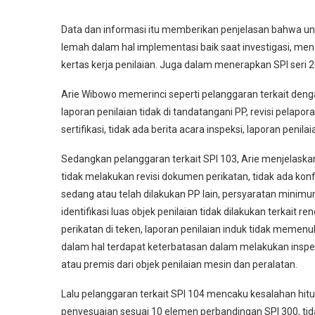
Data dan informasi itu memberikan penjelasan bahwa untu
lemah dalam hal implementasi baik saat investigasi, m
kertas kerja penilaian. Juga dalam menerapkan SPI seri 2
Arie Wibowo memerinci seperti pelanggaran terkait deng
laporan penilaian tidak di tandatangani PP, revisi pelap
sertifikasi, tidak ada berita acara inspeksi, laporan peni
Sedangkan pelanggaran terkait SPI 103, Arie menjelaska
tidak melakukan revisi dokumen perikatan, tidak ada kon
sedang atau telah dilakukan PP lain, persyaratan minim
identifikasi luas objek penilaian tidak dilakukan terkait
perikatan di teken, laporan penilaian induk tidak meme
dalam hal terdapat keterbatasan dalam melakukan inspe
atau premis dari objek penilaian mesin dan peralatan.
Lalu pelanggaran terkait SPI 104 mencaku kesalahan hitun
penyesuaian sesuai 10 elemen perbandingan SPI 300, tid