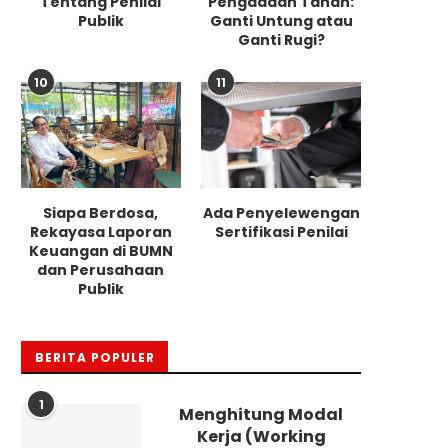
Tentang Penilai
Pengadaan Tanah:
Publik
Ganti Untung atau
Ganti Rugi?
10
11
Siapa Berdosa,
Ada Penyelewengan
Rekayasa Laporan
Sertifikasi Penilai
Keuangan di BUMN
dan Perusahaan
Publik
BERITA POPULER
1
Menghitung Modal
Kerja (Working