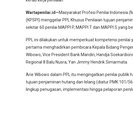
kertas kerja penilaian.
Wartapenilai.id—
Masyarakat Profesi Penilai Indonesia 
(KPSPI) menggelar PPL Khusus Penilaian tujuan penjaminan
sekitar 60 penilai MAPPI P, MAPPI T dan MAPPI S yang ber
PPL ini dilakukan untuk memperkuat kompetensi penilai y
pertama menghadirkan pembicara Kepala Bidang Pengemba
Wibowo, Vice President Bank Mandiri, Handja Soekardio
Regional 8 Balu Nusra, Yan Jimmy Hendrik Simarmata.
Arie Wibowo dalam PPL itu mengingatkan penilai publik h
tujuan penjaminan hutang dan lelang (diatur PMK 101/56/
lingkup penugasan, implementasi hingga pelaporan penila