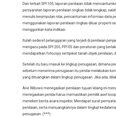
Dan terkait SPI 105, laporan penilaian tidak mencantum
persyaratan laporan penilaian ringkas tidak lengkap, 
menulis kesimpulan nilai, pencantuman informasi data p
menggunakan laporan penilaian ringkas diluar properti sed
menggunkan kata indikasi.
Itulah sederet pelanggaran yang terjadi di penilaian penj
mengacu pada SPI 205, PPI 05 dan peraturan yang berlaku
mendapatkan fotocopy sertipikat tanah objek penilaian, d
Setelah itu baru masuk ke lingkup penugasan, dimana pen
sebelum menerima penugasan itu penilai melakukan konf
yang dituangkan dalam lingkup penugasan. Jika ada, dila
Arie Wibowo menegaskan penilaian tujuan lelang ini menggun
menegaskan penilai harus memastikan pemilik aset kooper
meneken berita acara inspeksi. Mendapat surat pernyataan
penilaian, serta menuangkannya dalam tingkat kedalaman
penugasan. (***)