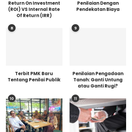
Return On Investment
Penilaian Dengan
(ROI) VS Internal Rate
Pendekatan Biaya
Of Return (IRR)
8
9
Terbit PMK Baru
Penilaian Pengadaan
Tentang Penilai Publik
Tanah: Ganti Untung
atau Ganti Rugi?
10
11