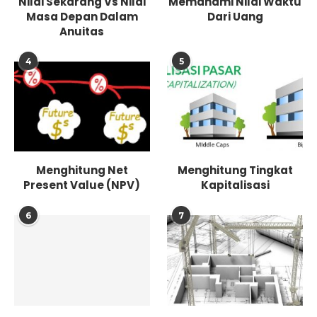
Nilai Sekarang Vs Nilai
Memahami Nilai Waktu
Masa Depan Dalam
Dari Uang
Anuitas
4
5
Menghitung Net
Menghitung Tingkat
Present Value (NPV)
Kapitalisasi
6
7