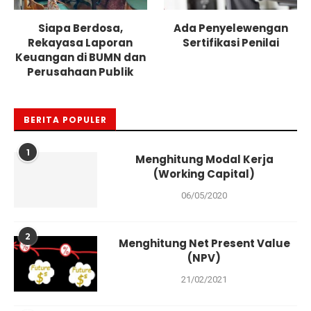
Siapa Berdosa,
Ada Penyelewengan
Rekayasa Laporan
Sertifikasi Penilai
Keuangan di BUMN dan
Perusahaan Publik
BERITA POPULER
1
Menghitung Modal Kerja
(Working Capital)
06/05/2020
2
Menghitung Net Present Value
(NPV)
21/02/2021