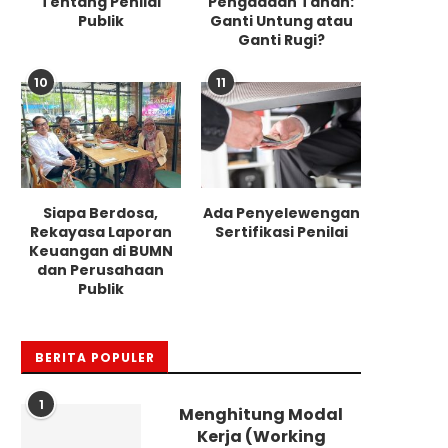
Tentang Penilai
Pengadaan Tanah:
Publik
Ganti Untung atau
Ganti Rugi?
10
11
Siapa Berdosa,
Ada Penyelewengan
Rekayasa Laporan
Sertifikasi Penilai
Keuangan di BUMN
dan Perusahaan
Publik
BERITA POPULER
1
Menghitung Modal
Kerja (Working