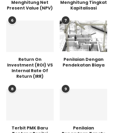
Menghitung Net
Menghitung Tingkat
Present Value (NPV)
Kapitalisasi
6
7
Return On
Penilaian Dengan
Investment (ROI) VS
Pendekatan Biaya
Internal Rate Of
Return (IRR)
8
9
Terbit PMK Baru
Penilaian