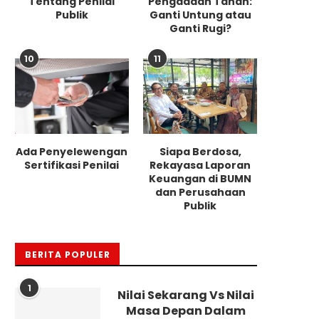
Tentang Penilai
Pengadaan Tanah:
Publik
Ganti Untung atau
Ganti Rugi?
10
11
Ada Penyelewengan
Siapa Berdosa,
Sertifikasi Penilai
Rekayasa Laporan
Keuangan di BUMN
dan Perusahaan
Publik
BERITA POPULER
1
Nilai Sekarang Vs Nilai
Masa Depan Dalam