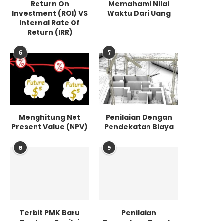
Return On
Memahami Nilai
Investment (ROI) VS
Waktu Dari Uang
Internal Rate Of
Return (IRR)
6
7
Menghitung Net
Penilaian Dengan
Present Value (NPV)
Pendekatan Biaya
8
9
Terbit PMK Baru
Penilaian