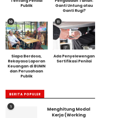
Tentang Penilai
Pengadaan Tanah:
Publik
Ganti Untung atau
Ganti Rugi?
10
11
Siapa Berdosa,
Ada Penyelewengan
Rekayasa Laporan
Sertifikasi Penilai
Keuangan di BUMN
dan Perusahaan
Publik
BERITA POPULER
1
Menghitung Modal
Kerja (Working