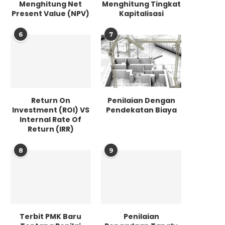
Menghitung Net
Menghitung Tingkat
Present Value (NPV)
Kapitalisasi
6
7
Return On
Penilaian Dengan
Investment (ROI) VS
Pendekatan Biaya
Internal Rate Of
Return (IRR)
8
9
Terbit PMK Baru
Penilaian