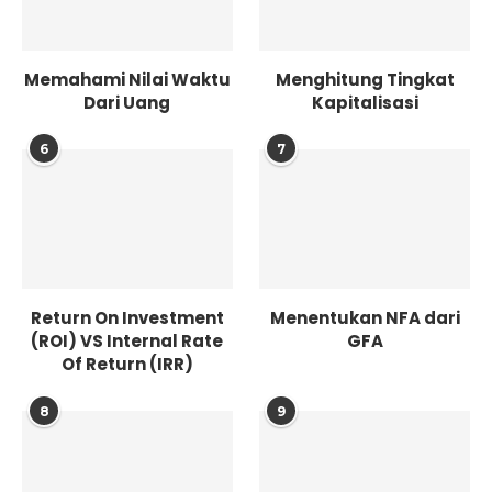
Memahami Nilai Waktu
Menghitung Tingkat
Dari Uang
Kapitalisasi
6
7
Return On Investment
Menentukan NFA dari
(ROI) VS Internal Rate
GFA
Of Return (IRR)
8
9