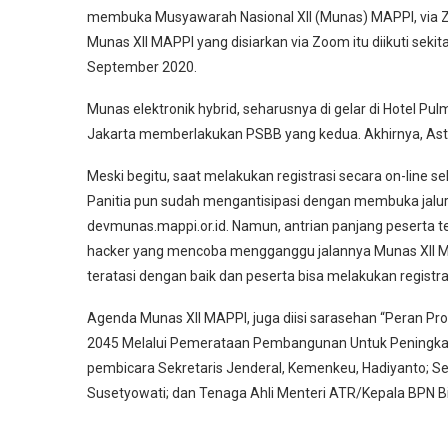
membuka Musyawarah Nasional XII (Munas) MAPPI, via Zoo
Munas XII MAPPI yang disiarkan via Zoom itu diikuti seki
September 2020.
Munas elektronik hybrid, seharusnya di gelar di Hotel Pul
Jakarta memberlakukan PSBB yang kedua. Akhirnya, Asto
Meski begitu, saat melakukan registrasi secara on-line se
Panitia pun sudah mengantisipasi dengan membuka jalur 
devmunas.mappi.or.id. Namun, antrian panjang peserta teta
hacker yang mencoba mengganggu jalannya Munas XII MAPP
teratasi dengan baik dan peserta bisa melakukan registras
Agenda Munas XII MAPPI, juga diisi sarasehan “Peran Pr
2045 Melalui Pemerataan Pembangunan Untuk Peningka
pembicara Sekretaris Jenderal, Kemenkeu, Hadiyanto; Se
Susetyowati; dan Tenaga Ahli Menteri ATR/Kepala BPN B