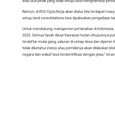
atau dua pihak yang tidak setuju bisa menghambat pembe
Namun, di RUU Cipta Kerja akan diatur bila terdapat ma
setuju land consolidations bisa dipaksakan pengadaan t
Untuk mendukung, manajemen pertanahan di Indonesia
2025. Semua tanah diluar Kawasan hutan, khususnya pul
terdaftar mulai gang, saluran di setiap desa dan dijamin t
tidak diketahui status atau pemiliknya akan dilakukan bl
negara dan wakaf bisa teridentifikasi dengan jelas,” tera