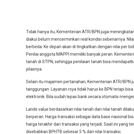
Tidak hanya itu, Kementerian ATR/BPN juga meningkatan
diakui belum mencerminkan real kondisi sebenarnya. Nilai
berbeda. Ke depan akan di tingkatkan dengan nilai per bida
Penilai anggota MAPPI memiliki banyak peran. Kemente
tanah di STPN, sehingga penilaian tanah bisa mendapatka
jelasnya.
Selain itu majamen pertanahan, Kementerian ATR/BPN ju
tanggungan. Layanan roya tidak harus ke BPN tetapi bisa 
elektronik. Bila sudah lepas bank secara otomatis menge
Lands value berdasarkan nilai tanah dan nilai tanah dilak
berperan. Harga transaksi sebagai data base nasional bi
harga terakhir dari transaksi yang terjadi. Saat ini yang
disebabkan BPHTB sebesar 5 % dari nilai transaksi.