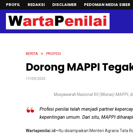
PROFIL
REDAKSI
DISCLAIMER
PEDOMAN MEDIA SIBER
BERITA
PROFESI
Dorong MAPPI Tegak
17/09/2020
Musyawarah Nasional XII (Munas) MAPPI, di
Profesi penilai telah menjadi partner keper
kepentingan umum. Dari situ, MAPPI dihara
Wartapenilai.id—
Itu disampaikan Menteri Agraria Tata R