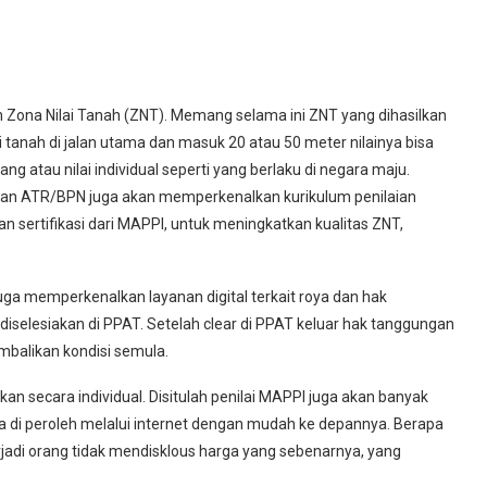
 Zona Nilai Tanah (ZNT). Memang selama ini ZNT yang dihasilkan
 tanah di jalan utama dan masuk 20 atau 50 meter nilainya bisa
ng atau nilai individual seperti yang berlaku di negara maju.
rian ATR/BPN juga akan memperkenalkan kurikulum penilaian
n sertifikasi dari MAPPI, untuk meningkatkan kualitas ZNT,
ga memperkenalkan layanan digital terkait roya dan hak
diselesiakan di PPAT. Setelah clear di PPAT keluar hak tanggungan
mbalikan kondisi semula.
ukan secara individual. Disitulah penilai MAPPI juga akan banyak
sa di peroleh melalui internet dengan mudah ke depannya. Berapa
 terjadi orang tidak mendisklous harga yang sebenarnya, yang