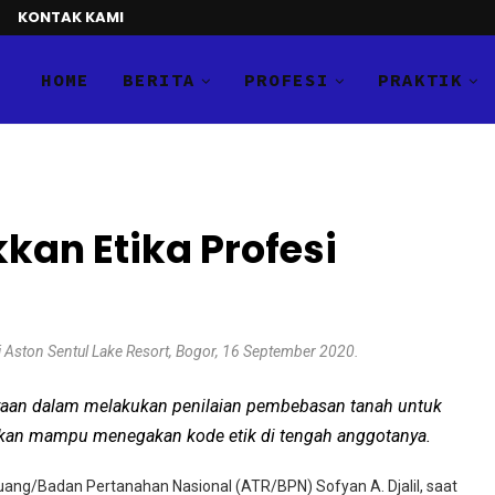
KONTAK KAMI
HOME
BERITA
PROFESI
PRAKTIK
kan Etika Profesi
 Aston Sentul Lake Resort, Bogor, 16 September 2020.
cayaan dalam melakukan penilaian pembebasan tanah untuk
pkan mampu menegakan kode etik di tengah anggotanya.
uang/Badan Pertanahan Nasional (ATR/BPN) Sofyan A. Djalil, saat