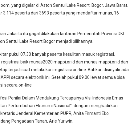
m, yang digelar di Aston Sentul Lake Resort, Bogor, Jawa Barat.
tar 3.114 peserta dari 3693 peserta yang mendaftar munas, 16
man Jakarta itu gagal dilakukan lantaran Pemerintah Provinsi DKI
n Sentul Lake Resort Bogor menjadi pilihannya.
kitar pukul 07.30 banyak peserta kesulitan masuk registrasi.
registrasi baik munas2020.mappi.or.id dan munas.mappi.or.id dan
p terjadi saat melakukan registrasi on-line. Bahkan disinyalir ada
I secara elektronik ini. Setelah pukul 09.00 lewat semua bisa
i secara on-line.
ofesi Penilai Dalam Mendukung Tercapainya Visi Indonesia Emas
tan Pertumbuhan Ekonomi Nasional”. dengan menghadirkan
kretaris Jenderal Kementerian PUPR, Anita Firmanti Eko
idang Pengadaan Tanah, Arie Yuriwin.