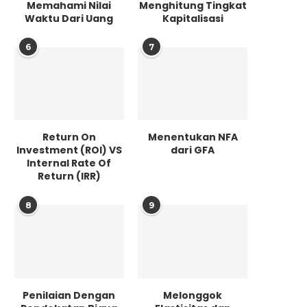
Memahami Nilai
Menghitung Tingkat
Waktu Dari Uang
Kapitalisasi
6
7
Return On
Menentukan NFA
Investment (ROI) VS
dari GFA
Internal Rate Of
Return (IRR)
8
9
Penilaian Dengan
Melonggok