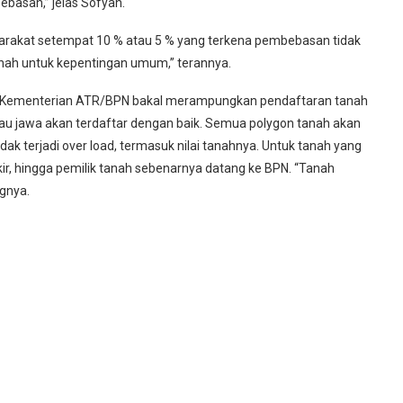
basan,” jelas Sofyan.
syarakat setempat 10 % atau 5 % yang terkena pembebasan tidak
anah untuk kepentingan umum,” terannya.
, Kementerian ATR/BPN bakal merampungkan pendaftaran tanah
au jawa akan terdaftar dengan baik. Semua polygon tanah akan
idak terjadi over load, termasuk nilai tanahnya. Untuk tanah yang
okir, hingga pemilik tanah sebenarnya datang ke BPN. “Tanah
ngnya.