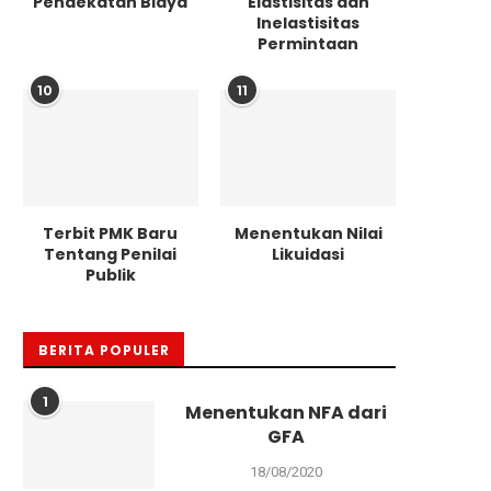
Pendekatan Biaya
Elastisitas dan
Inelastisitas
Permintaan
10
11
Terbit PMK Baru
Menentukan Nilai
Tentang Penilai
Likuidasi
Publik
BERITA POPULER
1
Menentukan NFA dari
GFA
18/08/2020