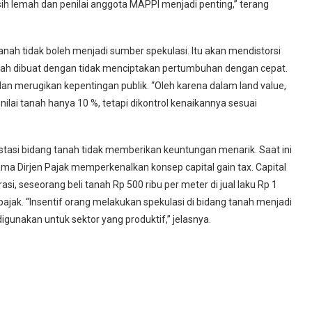
ih lemah dan penilai anggota MAPPI menjadi penting,” terang
anah tidak boleh menjadi sumber spekulasi. Itu akan mendistorsi
tanah dibuat dengan tidak menciptakan pertumbuhan dengan cepat.
an merugikan kepentingan publik. “Oleh karena dalam land value,
nilai tanah hanya 10 %, tetapi dikontrol kenaikannya sesuai
asi bidang tanah tidak memberikan keuntungan menarik. Saat ini
a Dirjen Pajak memperkenalkan konsep capital gain tax. Capital
rasi, seseorang beli tanah Rp 500 ribu per meter di jual laku Rp 1
 pajak. “Insentif orang melakukan spekulasi di bidang tanah menjadi
gunakan untuk sektor yang produktif,” jelasnya.