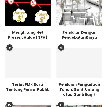
Menghitung Net
Penilaian Dengan
Present Value (NPV)
Pendekatan Biaya
8
9
Terbit PMK Baru
Penilaian Pengadaan
Tentang Penilai Publik
Tanah: Ganti Untung
atau Ganti Rugi?
10
11