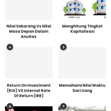
Nilai Sekarang Vs Nilai
Menghitung Tingkat
Masa Depan Dalam
Kapitalisasi
Anuitas
4
5
Return On Investment
Memahami Nilai Waktu
(ROI) VS Internal Rate
Dari Uang
Of Return (IRR)
6
7