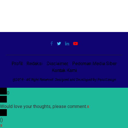
Profil
Redaksi
Disclaimer
Pedoman Media Siber
Kontak Kami
@2019 - All Right Reserved. Designed and Developed by PenciDesign
0
Would love your thoughts, please comment.
x
(
)
x