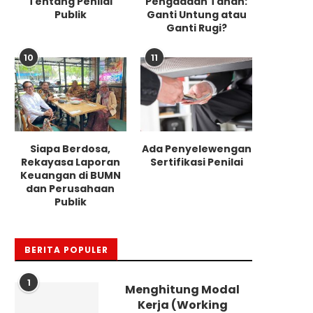
Tentang Penilai
Pengadaan Tanah:
Publik
Ganti Untung atau
Ganti Rugi?
10
11
Siapa Berdosa,
Ada Penyelewengan
Rekayasa Laporan
Sertifikasi Penilai
Keuangan di BUMN
dan Perusahaan
Publik
BERITA POPULER
1
Menghitung Modal
Kerja (Working