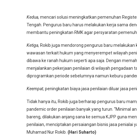
Kedua,
mencari solusi meningkatkan pemenuhan Register
Tengah. Pengurus baru harus melakukan kerja sama den
membantu peningkatan RMK agar persyaratan pemenuhan
Ketiga,
Rokib juga mendorong pengurus baru melakukan k
wawasan terkait hukum yang menyerempet wilayah penila
dibawa ke ranah hukum seperti apa saja. Dengan mema
menjalankan pekerjaan penilaian di wilayah pengadaan 
diprogramkan periode sebelumnya namun keburu pandemi
Keempat,
peningkatan biaya jasa penilaian diluar jasa pen
Tidak hanya itu, Rokib juga berharap pengurus baru mam
pandemic order penilaian banyak yang turun. “Minimal an
bareng, dilakukan anjang sana ke semua KJPP guna men
penilaian, menciptakan persaiangan bisnis jasa penialai 
Muhamad Nur Rokib.
(Hari Suharto)