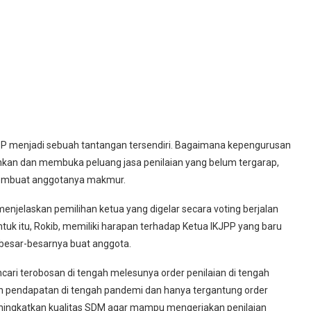
JPP menjadi sebuah tantangan tersendiri. Bagaimana kepengurusan
an dan membuka peluang jasa penilaian yang belum tergarap,
membuat anggotanya makmur.
jelaskan pemilihan ketua yang digelar secara voting berjalan
tuk itu, Rokib, memiliki harapan terhadap Ketua IKJPP yang baru
besar-besarnya buat anggota.
ari terobosan di tengah melesunya order penilaian di tengah
n pendapatan di tengah pandemi dan hanya tergantung order
eningkatkan kualitas SDM agar mampu mengerjakan penilaian