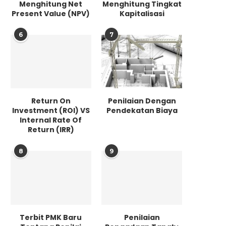
Menghitung Net
Menghitung Tingkat
Present Value (NPV)
Kapitalisasi
6
7
Return On
Penilaian Dengan
Investment (ROI) VS
Pendekatan Biaya
Internal Rate Of
Return (IRR)
8
9
Terbit PMK Baru
Penilaian