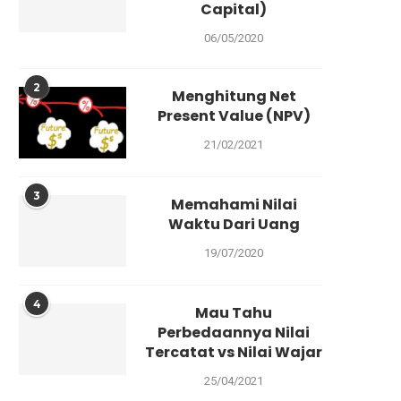
Capital)
06/05/2020
2
Menghitung Net
Present Value (NPV)
21/02/2021
3
Memahami Nilai
Waktu Dari Uang
19/07/2020
4
Mau Tahu
Perbedaannya Nilai
Tercatat vs Nilai Wajar
25/04/2021