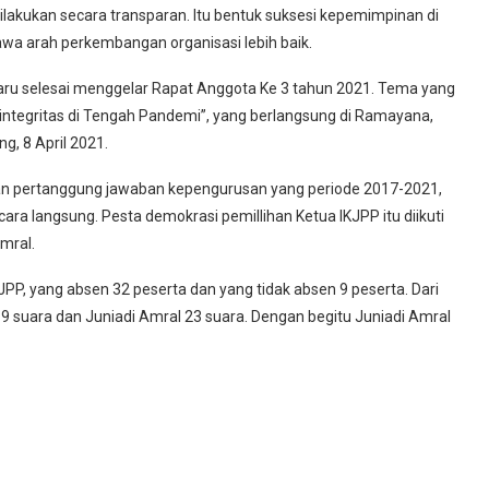
ilakukan secara transparan. Itu bentuk suksesi kepemimpinan di
bawa arah perkembangan organisasi lebih baik.
 baru selesai menggelar Rapat Anggota Ke 3 tahun 2021. Tema yang
ntegritas di Tengah Pandemi”, yang berlangsung di Ramayana,
g, 8 April 2021.
an pertanggung jawaban kepengurusan yang periode 2017-2021,
ara langsung. Pesta demokrasi pemillihan Ketua IKJPP itu diikuti
Amral.
KJPP, yang absen 32 peserta dan yang tidak absen 9 peserta. Dari
9 suara dan Juniadi Amral 23 suara. Dengan begitu Juniadi Amral