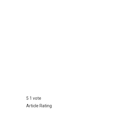
5
1
vote
Article Rating