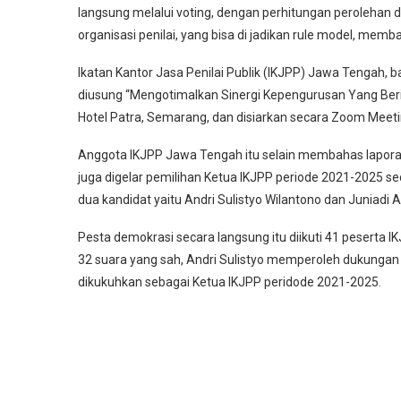
langsung melalui voting, dengan perhitungan perolehan d
organisasi penilai, yang bisa di jadikan rule model, mem
Ikatan Kantor Jasa Penilai Publik (IKJPP) Jawa Tengah,
diusung “Mengotimalkan Sinergi Kepengurusan Yang Beri
Hotel Patra, Semarang, dan disiarkan secara Zoom Meetin
Anggota IKJPP Jawa Tengah itu selain membahas lapor
juga digelar pemilihan Ketua IKJPP periode 2021-2025 sec
dua kandidat yaitu Andri Sulistyo Wilantono dan Juniadi 
Pesta demokrasi secara langsung itu diikuti 41 peserta I
32 suara yang sah, Andri Sulistyo memperoleh dukungan 
dikukuhkan sebagai Ketua IKJPP peridode 2021-2025.