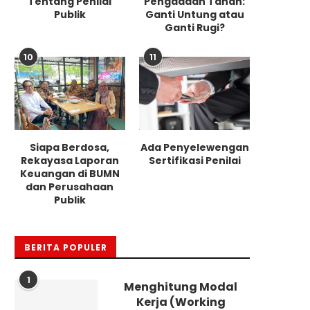
Tentang Penilai
Pengadaan Tanah:
Publik
Ganti Untung atau
Ganti Rugi?
10
11
Siapa Berdosa,
Ada Penyelewengan
Rekayasa Laporan
Sertifikasi Penilai
Keuangan di BUMN
dan Perusahaan
Publik
BERITA POPULER
1
Menghitung Modal
Kerja (Working