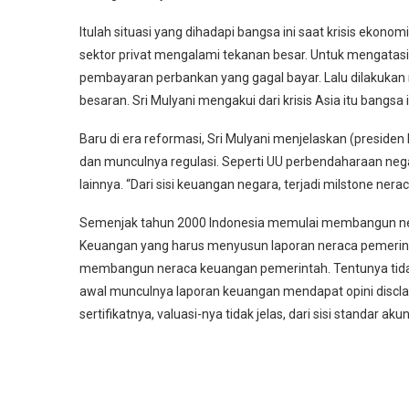
Itulah situasi yang dihadapi bangsa ini saat krisis ekono
sektor privat mengalami tekanan besar. Untuk mengatas
pembayaran perbankan yang gagal bayar. Lalu dilakukan r
besaran. Sri Mulyani mengakui dari krisis Asia itu bangs
Baru di era reformasi, Sri Mulyani menjelaskan (presi
dan munculnya regulasi. Seperti UU perbendaharaan nega
lainnya. “Dari sisi keuangan negara, terjadi milstone ne
Semenjak tahun 2000 Indonesia memulai membangun nera
Keuangan yang harus menyusun laporan neraca pemerinta
membangun neraca keuangan pemerintah. Tentunya tidak
awal munculnya laporan keuangan mendapat opini discla
sertifikatnya, valuasi-nya tidak jelas, dari sisi standar a