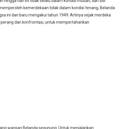
n hingga hari ini tidak selalu dalam kondisi mudah, dari sisi
g memperoleh kemerdekaan tidak dalam kondisi tenang, Belanda
a ini dan baru mengakui tahun 1949. Artinya sejak merdeka
i perang dan konfrontasi, untuk mempertahankan
hutang warisan Belanda segunung. Untuk menjalankan