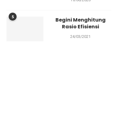
5
Begini Menghitung
Rasio Efisiensi
24/03/2021