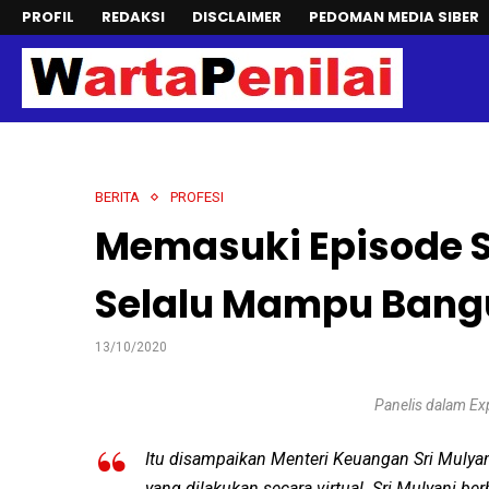
PROFIL
REDAKSI
DISCLAIMER
PEDOMAN MEDIA SIBER
BERITA
PROFESI
Memasuki Episode S
Selalu Mampu Bangu
13/10/2020
Panelis dalam Ex
Itu disampaikan Menteri Keuangan Sri Mulya
yang dilakukan secara virtual. Sri Mulyani 