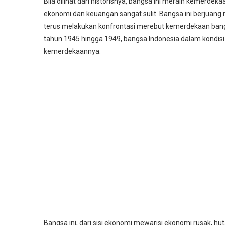
Bila dilihat dari historisnya, bangsa ini meraih kemerdekaa
ekonomi dan keuangan sangat sulit. Bangsa ini berjuan
terus melakukan konfrontasi merebut kemerdekaan bangs
tahun 1945 hingga 1949, bangsa Indonesia dalam kondis
kemerdekaannya.
Bangsa ini, dari sisi ekonomi mewarisi ekonomi rusak, 