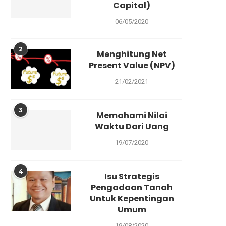
Capital)
06/05/2020
2
Menghitung Net
Present Value (NPV)
21/02/2021
3
Memahami Nilai
Waktu Dari Uang
19/07/2020
4
Isu Strategis
Pengadaan Tanah
Untuk Kepentingan
Umum
19/08/2020