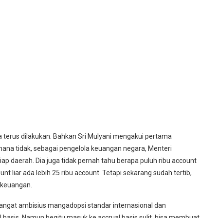
terus dilakukan. Bahkan Sri Mulyani mengakui pertama
a tidak, sebagai pengelola keuangan negara, Menteri
ap daerah. Dia juga tidak pernah tahu berapa puluh ribu account
t liar ada lebih 25 ribu account. Tetapi sekarang sudah tertib,
 keuangan.
gat ambisius mangadopsi standar internasional dan
 basis. Namun begitu masuk ke accrual basis sulit, bisa membuat