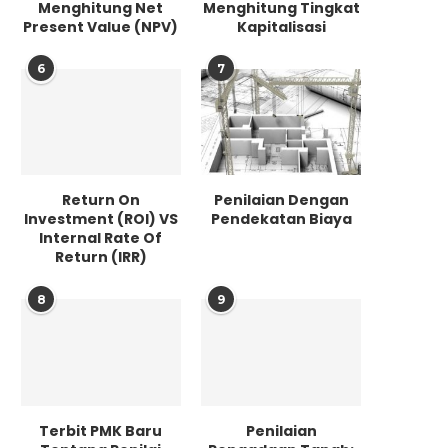
Menghitung Net
Menghitung Tingkat
Present Value (NPV)
Kapitalisasi
6
7
Return On
Penilaian Dengan
Investment (ROI) VS
Pendekatan Biaya
Internal Rate Of
Return (IRR)
8
9
Terbit PMK Baru
Penilaian