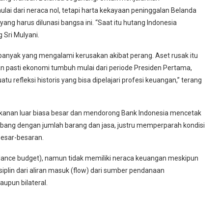
lai dari neraca nol, tetapi harta kekayaan peninggalan Belanda
ng harus dilunasi bangsa ini. “Saat itu hutang Indonesia
 Sri Mulyani.
banyak yang mengalami kerusakan akibat perang. Aset rusak itu
 pasti ekonomi tumbuh mulai dari periode Presiden Pertama,
 refleksi historis yang bisa dipelajari profesi keuangan,” terang
 tekanan luar biasa besar dan mendorong Bank Indonesia mencetak
bang dengan jumlah barang dan jasa, justru memperparah kondisi
besar-besaran.
alance budget), namun tidak memiliki neraca keuangan meskipun
iplin dari aliran masuk (flow) dari sumber pendanaan
aupun bilateral.