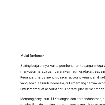
Mulai Berbenah
Seiring berjalannya waktu pembenahan keuangan negara 
menyusun neraca gambarannya masih gradakan. Bagaiman
Keuangan, harus mendisiplinkan account keuangan di seti
yang ada di seluruh Indonesia, dulu memang banyak accoun
untuk membuat account harus persetujuan kementerian
Memang penyusun UU Keuangan dan perbendaharaan, san
menjanjikan dalam tiga tahun Indonesia masuk ke accrual