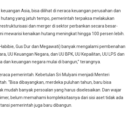
mi keuangan Asia, bisa dilihat di neraca keuangan perusahan dan
i hutang yang jatuh tempo, pemerintah terpaksa melakukan
estrukturisasi dan merger di sektor perbankan secara besar-
a ini mewarisi kenaikan hutang meningkat hingga 100 persen lebih.
den Habibie, Gus Dur dan Megawati) banyak mengalami pembenahan
ra, UU Keuangan Negara, dan UU BPK, UU Kepailitan, UU LPS dan
raca dan keuangan negara mulai di bangun,” terangnya.
ca pemerintah. Kebetulan Sri Mulyani menjadi Menteri
h. “Bisa dibayangkan, merdeka puluhan tahun, baru bisa
 mudah banyak persoalan yang harus diselesaikan. Dan wajar
imer, belum memahami kompleksitasnya dari sisi aset tidak ada
kuntansi pemerintah juga baru dibangun.