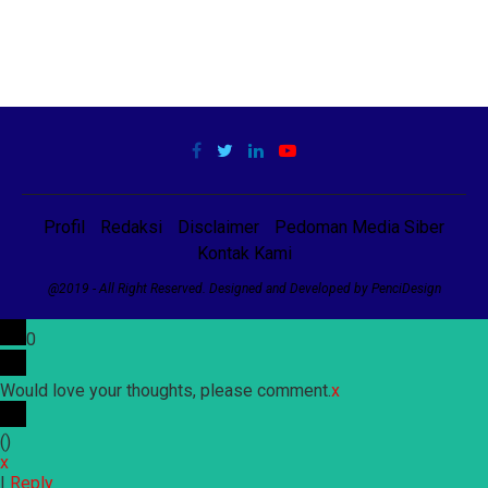
Profil
Redaksi
Disclaimer
Pedoman Media Siber
Kontak Kami
@2019 - All Right Reserved. Designed and Developed by PenciDesign
0
Would love your thoughts, please comment.
x
(
)
x
|
Reply