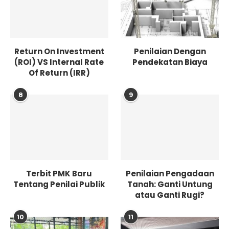
Return On Investment
Penilaian Dengan
(ROI) VS Internal Rate
Pendekatan Biaya
Of Return (IRR)
8
9
Terbit PMK Baru
Penilaian Pengadaan
Tentang Penilai Publik
Tanah: Ganti Untung
atau Ganti Rugi?
10
11