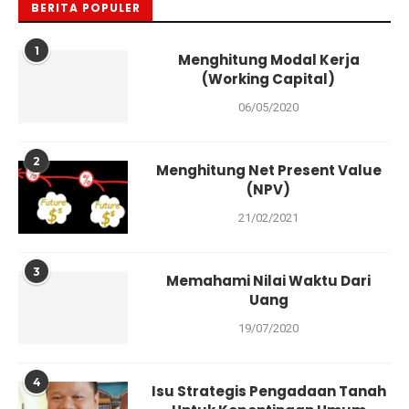
BERITA POPULER
1
Menghitung Modal Kerja
(Working Capital)
06/05/2020
2
Menghitung Net Present Value
(NPV)
21/02/2021
3
Memahami Nilai Waktu Dari
Uang
19/07/2020
4
Isu Strategis Pengadaan Tanah