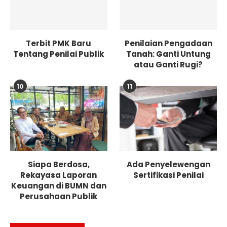
Terbit PMK Baru
Penilaian Pengadaan
Tentang Penilai Publik
Tanah: Ganti Untung
atau Ganti Rugi?
10
11
Siapa Berdosa,
Ada Penyelewengan
Rekayasa Laporan
Sertifikasi Penilai
Keuangan di BUMN dan
Perusahaan Publik