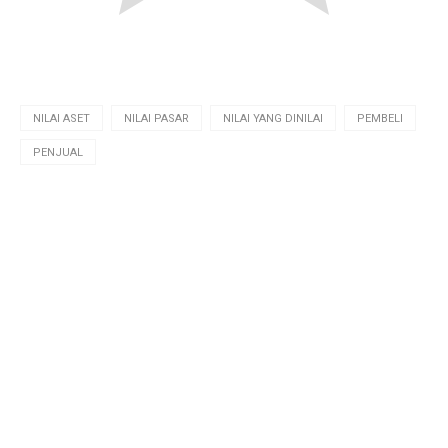
NILAI ASET
NILAI PASAR
NILAI YANG DINILAI
PEMBELI
PENJUAL