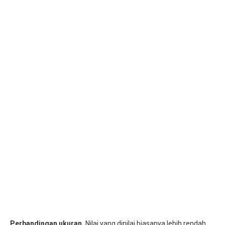
Perbandingan ukuran.
Nilai yang dinilai biasanya lebih rendah