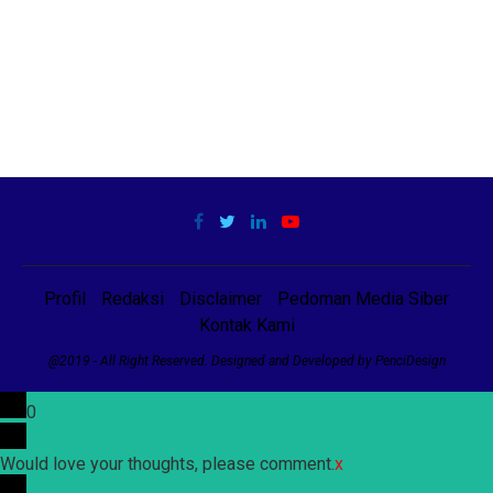
Profil
Redaksi
Disclaimer
Pedoman Media Siber
Kontak Kami
@2019 - All Right Reserved. Designed and Developed by PenciDesign
0
Would love your thoughts, please comment.
x