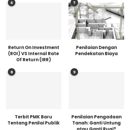
6
7
Return On Investment
Penilaian Dengan
(ROI) VS Internal Rate
Pendekatan Biaya
Of Return (IRR)
8
9
Terbit PMK Baru
Penilaian Pengadaan
Tentang Penilai Publik
Tanah: Ganti Untung
atau Ganti Rugi?