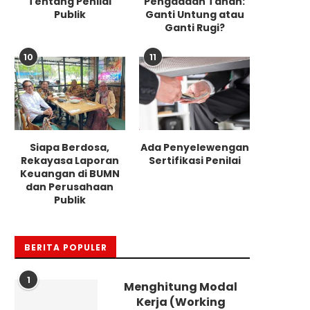
Tentang Penilai
Pengadaan Tanah:
Publik
Ganti Untung atau
Ganti Rugi?
10
11
Siapa Berdosa,
Ada Penyelewengan
Rekayasa Laporan
Sertifikasi Penilai
Keuangan di BUMN
dan Perusahaan
Publik
BERITA POPULER
1
Menghitung Modal
Kerja (Working