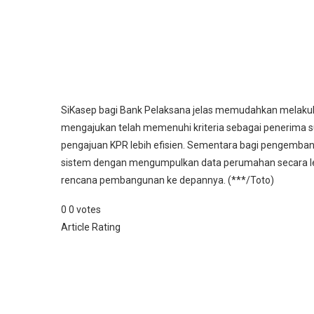
SiKasep bagi Bank Pelaksana jelas memudahkan melakukan
mengajukan telah memenuhi kriteria sebagai penerima su
pengajuan KPR lebih efisien. Sementara bagi pengembang
sistem dengan mengumpulkan data perumahan secara len
rencana pembangunan ke depannya. (***/Toto)
0
0
votes
Article Rating