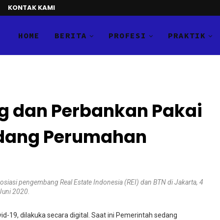
KONTAK KAMI
HOME
BERITA
PROFESI
PRAKTIK
 dan Perbankan Pakai
Bidang Perumahan
asosiasi pengembang Real Estate Indonesia (REI) dan BTN di Jakarta, 4
Juni 2020.
d-19, dilakuka secara digital. Saat ini Pemerintah sedang