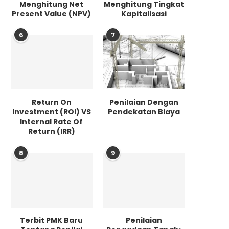
Menghitung Net
Menghitung Tingkat
Present Value (NPV)
Kapitalisasi
6
7
Return On
Penilaian Dengan
Investment (ROI) VS
Pendekatan Biaya
Internal Rate Of
Return (IRR)
8
9
Terbit PMK Baru
Penilaian