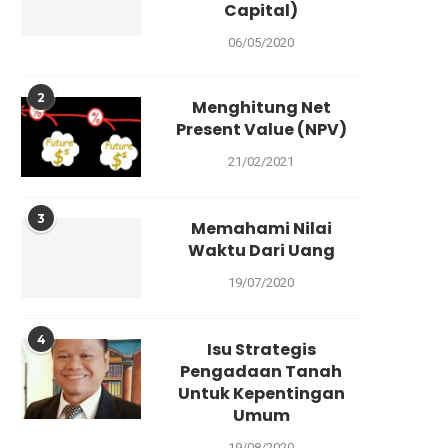
Capital)
06/05/2020
2
Menghitung Net
Present Value (NPV)
21/02/2021
3
Memahami Nilai
Waktu Dari Uang
19/07/2020
4
Isu Strategis
Pengadaan Tanah
Untuk Kepentingan
Umum
19/08/2020