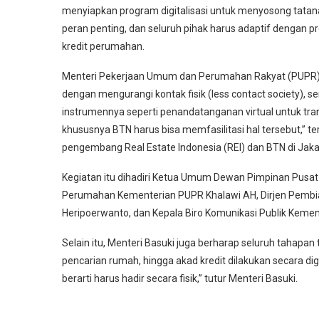
menyiapkan program digitalisasi untuk menyosong tata
peran penting, dan seluruh pihak harus adaptif dengan pro
kredit perumahan.
Menteri Pekerjaan Umum dan Perumahan Rakyat (PUPR) B
dengan mengurangi kontak fisik (less contact society), se
instrumennya seperti penandatanganan virtual untuk tr
khususnya BTN harus bisa memfasilitasi hal tersebut,” ter
pengembang Real Estate Indonesia (REI) dan BTN di Jakar
Kegiatan itu dihadiri Ketua Umum Dewan Pimpinan Pusat R
Perumahan Kementerian PUPR Khalawi AH, Dirjen Pembia
Heripoerwanto, dan Kepala Biro Komunikasi Publik Kemen
Selain itu, Menteri Basuki juga berharap seluruh tahapan
pencarian rumah, hingga akad kredit dilakukan secara di
berarti harus hadir secara fisik,” tutur Menteri Basuki.