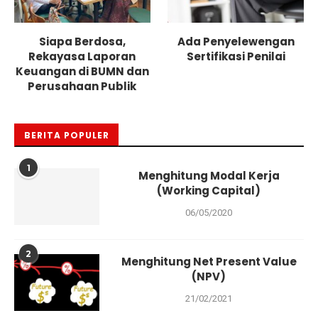
Siapa Berdosa,
Ada Penyelewengan
Rekayasa Laporan
Sertifikasi Penilai
Keuangan di BUMN dan
Perusahaan Publik
BERITA POPULER
1
Menghitung Modal Kerja
(Working Capital)
06/05/2020
2
Menghitung Net Present Value
(NPV)
21/02/2021