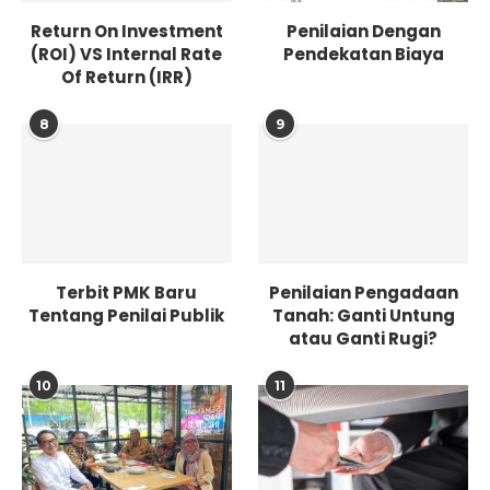
Return On Investment
Penilaian Dengan
(ROI) VS Internal Rate
Pendekatan Biaya
Of Return (IRR)
8
9
Terbit PMK Baru
Penilaian Pengadaan
Tentang Penilai Publik
Tanah: Ganti Untung
atau Ganti Rugi?
10
11