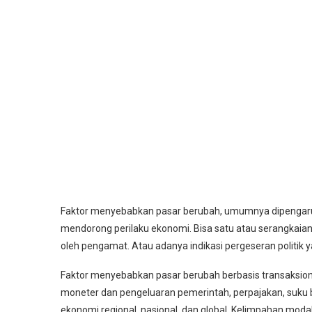
Faktor menyebabkan pasar berubah, umumnya dipengaru
mendorong perilaku ekonomi. Bisa satu atau serangkaian p
oleh pengamat. Atau adanya indikasi pergeseran politik 
Faktor menyebabkan pasar berubah berbasis transaksiona
moneter dan pengeluaran pemerintah, perpajakan, suku b
ekonomi regional, nasional, dan global. Kelimpahan mod