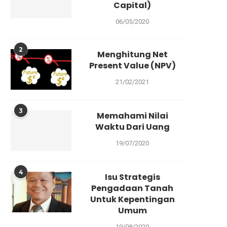
Capital)
06/05/2020
2
Menghitung Net
Present Value (NPV)
21/02/2021
3
Memahami Nilai
Waktu Dari Uang
19/07/2020
4
Isu Strategis
Pengadaan Tanah
Untuk Kepentingan
Umum
19/08/2020