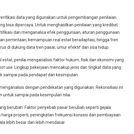
verifikasi data yang digunakan untuk pengembangan penilaian.
g bisa dipercaya. Untuk menghasilkan penilaian yang kredibel,
ntifikasi dan menganalisa efek penggunaan, aturan penggunaan
dan pemintaan, kemampuan real estat beradaptasi, hingga tren
s di dukung data tren pasar, umur efektif dan sisa hidup.
l estat, penilai menganalisis faktor hukum, fisik dan ekonomi yang
st use. Lingkup pekerjaan mencakup jenis dan tingkat data yang
untuk sampai pada pendapat dan kesimpulan.
, menganalisis dengan pendekatan yang digunakan. Rekonsiliasi ini
 untuk sampai pada kesimpulan nilai.
ang berubah. Faktor penyebab pasar berubah seperti gejala
 harga properti, peningkatan frekuensi konsesi dan pembiayaan
jala lebih besar dan lebih mendasar.