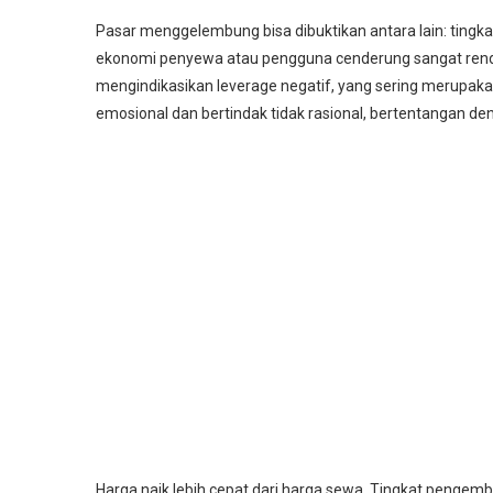
Pasar menggelembung bisa dibuktikan antara lain: tingkat
ekonomi penyewa atau pengguna cenderung sangat rendah
mengindikasikan leverage negatif, yang sering merupakan
emosional dan bertindak tidak rasional, bertentangan denga
Harga naik lebih cepat dari harga sewa. Tingkat pengemb