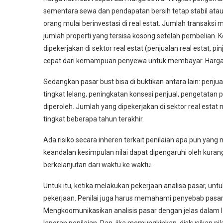
sementara sewa dan pendapatan bersih tetap stabil atau
orang mulai berinvestasi di real estat. Jumlah transaks
jumlah properti yang tersisa kosong setelah pembelian
dipekerjakan di sektor real estat (penjualan real estat, 
cepat dari kemampuan penyewa untuk membayar. Harga p
Sedangkan pasar bust bisa di buktikan antara lain: penj
tingkat lelang, peningkatan konsesi penjual, pengetatan p
diperoleh. Jumlah yang dipekerjakan di sektor real est
tingkat beberapa tahun terakhir.
Ada risiko secara inheren terkait penilaian apa pun yang
keandalan kesimpulan nilai dapat dipengaruhi oleh kurangn
berkelanjutan dari waktu ke waktu.
Untuk itu, ketika melakukan pekerjaan analisa pasar, un
pekerjaan. Penilai juga harus memahami penyebab pasar
Mengkoomunikasikan analisis pasar dengan jelas dalam l