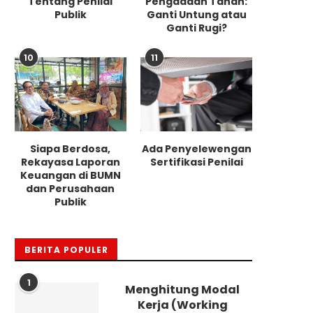
Tentang Penilai
Pengadaan Tanah:
Publik
Ganti Untung atau
Ganti Rugi?
10
11
Siapa Berdosa,
Ada Penyelewengan
Rekayasa Laporan
Sertifikasi Penilai
Keuangan di BUMN
dan Perusahaan
Publik
BERITA POPULER
1
Menghitung Modal
Kerja (Working