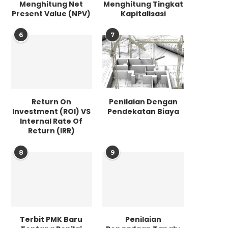
Menghitung Net
Menghitung Tingkat
Present Value (NPV)
Kapitalisasi
6
7
Return On
Penilaian Dengan
Investment (ROI) VS
Pendekatan Biaya
Internal Rate Of
Return (IRR)
8
9
Terbit PMK Baru
Penilaian