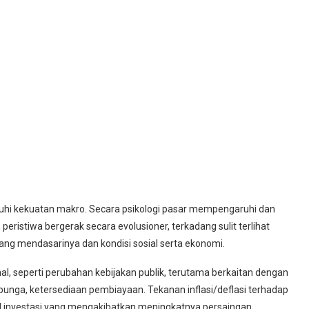
hi kekuatan makro. Secara psikologi pasar mempengaruhi dan
eristiwa bergerak secara evolusioner, terkadang sulit terlihat
yang mendasarinya dan kondisi sosial serta ekonomi.
l, seperti perubahan kebijakan publik, terutama berkaitan dengan
unga, ketersediaan pembiayaan. Tekanan inflasi/deflasi terhadap
al investasi yang mengakibatkan meningkatnya persaingan,