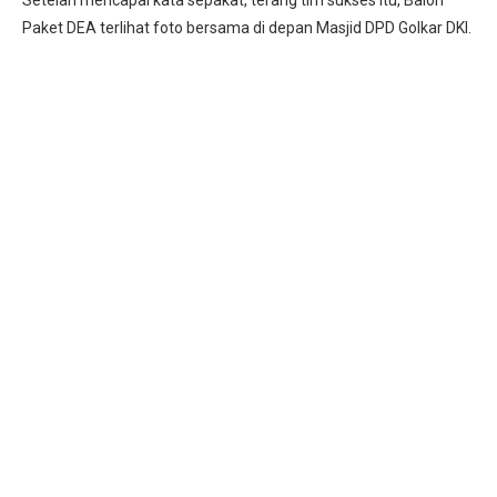
Setelah mencapai kata sepakat, terang tim sukses itu, Balon
Paket DEA terlihat foto bersama di depan Masjid DPD Golkar DKI.