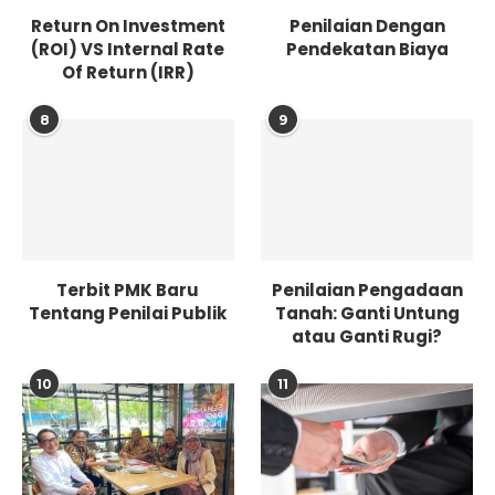
Return On Investment
Penilaian Dengan
(ROI) VS Internal Rate
Pendekatan Biaya
Of Return (IRR)
8
9
Terbit PMK Baru
Penilaian Pengadaan
Tentang Penilai Publik
Tanah: Ganti Untung
atau Ganti Rugi?
10
11