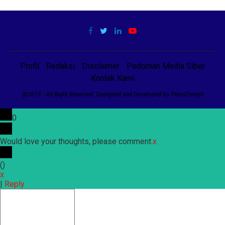
Profil
Redaksi
Disclaimer
Pedoman Media Siber
Kontak Kami
@2019 - All Right Reserved. Designed and Developed by PenciDesign
0
Would love your thoughts, please comment.
x
(
)
x
|
Reply