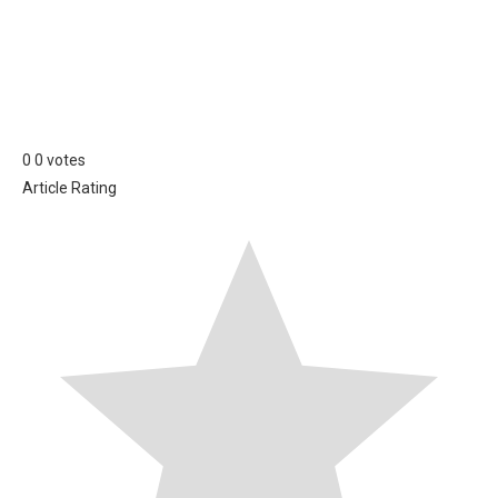
0
0
votes
Article Rating