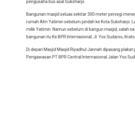
pengusaha bus asal Sukoharjo.
Bangunan masjid seluas sekitar 300 meter persegi menem
rumah Alm Yatimin sebelum pindah ke Kota Sukoharjo. La
milik Yatimin. Namun sebelum di bangun masjid, salah s
bangunan itu Ke BPR Internasional, Jl. Yos Sudarso, Krat
Di depan Masjid Masjid Riyadhul Jannah dipasang plaka
Pengawasan PT BPR Central Internasional Jalan Yos Suda