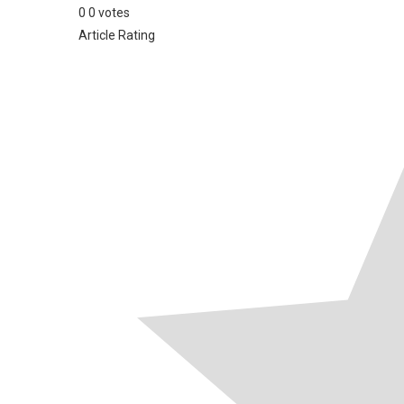
0
0
votes
Article Rating