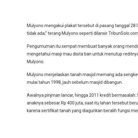
Mulyono mengakui plakat tersebut di pasang tanggal 28
tidak ada,” terang Mulyono seperti dilansir TribunSolo.com
Pengumuman itu sempat membuat banyak orang mendatan
mengetahui masji mau disita ban untuk menutup reditnya.
Mulyono.
Mulyono menjelaskan tanah masjid memang ada sengketa
mulai tahun 1998, jauh sebelum masjid dibangun.
Awalnya pinjman lancar, hingga 2011 kredit bermasalah. 
anaknya sebesar Rp 400 juta, saat itu lahan tersebut be
karena sertifikat tanah yang diagunkan beralih fungsi m