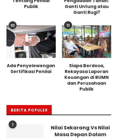
Tentang Penilai
Pengadaan Tanah:
Publik
Ganti Untung atau
Ganti Rugi?
10
11
Ada Penyelewengan
Siapa Berdosa,
Sertifikasi Penilai
Rekayasa Laporan
Keuangan di BUMN
dan Perusahaan
Publik
BERITA POPULER
1
Nilai Sekarang Vs Nilai
Masa Depan Dalam