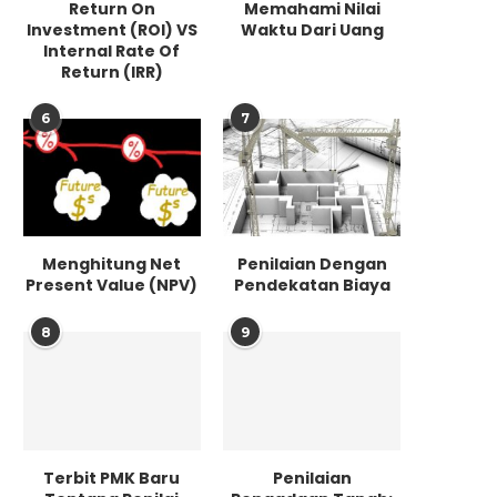
Return On
Memahami Nilai
Investment (ROI) VS
Waktu Dari Uang
Internal Rate Of
Return (IRR)
6
7
Menghitung Net
Penilaian Dengan
Present Value (NPV)
Pendekatan Biaya
8
9
Terbit PMK Baru
Penilaian