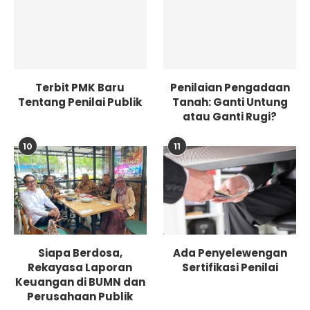
Terbit PMK Baru
Penilaian Pengadaan
Tentang Penilai Publik
Tanah: Ganti Untung
atau Ganti Rugi?
10
11
Siapa Berdosa,
Ada Penyelewengan
Rekayasa Laporan
Sertifikasi Penilai
Keuangan di BUMN dan
Perusahaan Publik