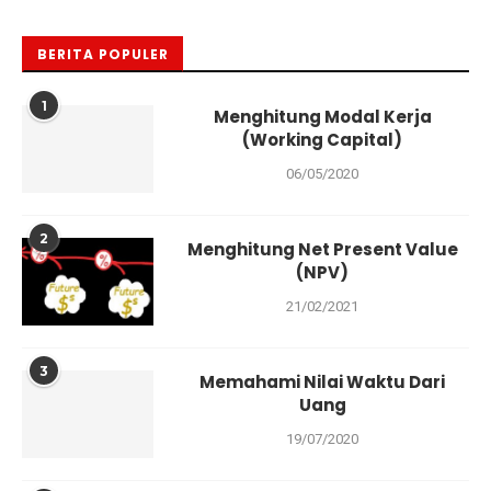
BERITA POPULER
1
Menghitung Modal Kerja
(Working Capital)
06/05/2020
2
Menghitung Net Present Value
(NPV)
21/02/2021
3
Memahami Nilai Waktu Dari
Uang
19/07/2020