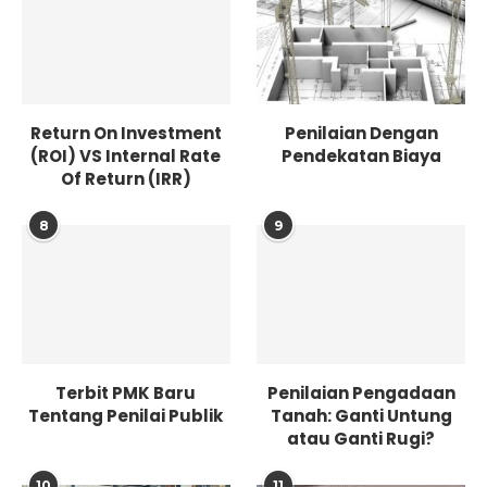
Return On Investment
Penilaian Dengan
(ROI) VS Internal Rate
Pendekatan Biaya
Of Return (IRR)
8
9
Terbit PMK Baru
Penilaian Pengadaan
Tentang Penilai Publik
Tanah: Ganti Untung
atau Ganti Rugi?
10
11