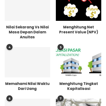
Nilai Sekarang Vs Nilai
Menghitung Net
Masa Depan Dalam
Present Value (NPV)
Anuitas
4
5
Memahami Nilai Waktu
Menghitung Tingkat
Dari Uang
Kapitalisasi
6
7