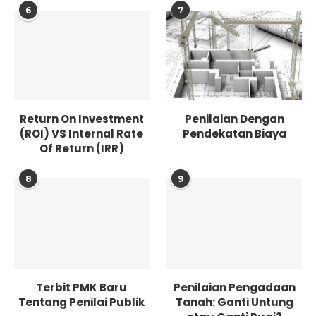
6
7
Return On Investment
Penilaian Dengan
(ROI) VS Internal Rate
Pendekatan Biaya
Of Return (IRR)
8
9
Terbit PMK Baru
Penilaian Pengadaan
Tentang Penilai Publik
Tanah: Ganti Untung