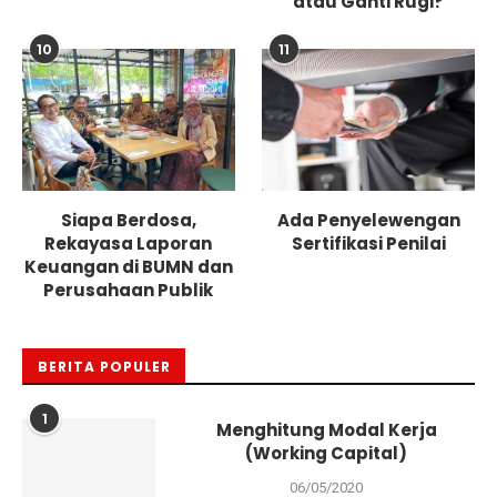
atau Ganti Rugi?
10
11
Siapa Berdosa,
Ada Penyelewengan
Rekayasa Laporan
Sertifikasi Penilai
Keuangan di BUMN dan
Perusahaan Publik
BERITA POPULER
1
Menghitung Modal Kerja
(Working Capital)
06/05/2020