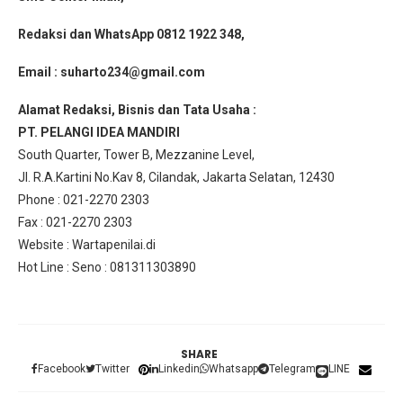
Redaksi dan WhatsApp 0812 1922 348,
Email :
suharto234@gmail.com
Alamat Redaksi, Bisnis dan Tata Usaha :
PT. PELANGI IDEA MANDIRI
South Quarter, Tower B, Mezzanine Level,
Jl. R.A.Kartini No.Kav 8, Cilandak, Jakarta Selatan, 12430
Phone : 021-2270 2303
Fax : 021-2270 2303
Website : Wartapenilai.di
Hot Line : Seno : 081311303890
SHARE
Facebook
Twitter
Linkedin
Whatsapp
Telegram
LINE