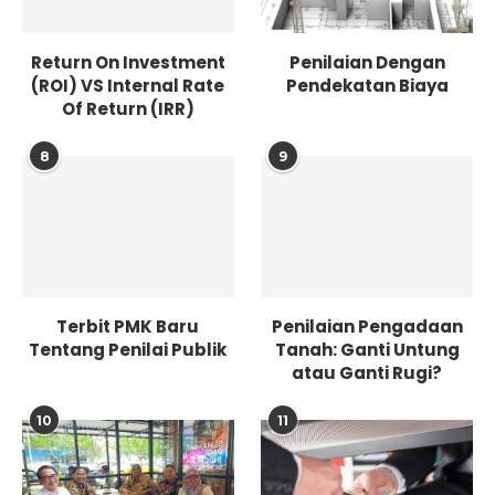
Return On Investment
Penilaian Dengan
(ROI) VS Internal Rate
Pendekatan Biaya
Of Return (IRR)
8
9
Terbit PMK Baru
Penilaian Pengadaan
Tentang Penilai Publik
Tanah: Ganti Untung
atau Ganti Rugi?
10
11