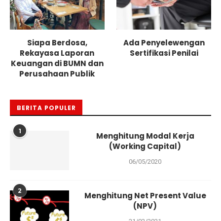
Siapa Berdosa,
Ada Penyelewengan
Rekayasa Laporan
Sertifikasi Penilai
Keuangan di BUMN dan
Perusahaan Publik
BERITA POPULER
1
Menghitung Modal Kerja
(Working Capital)
06/05/2020
2
Menghitung Net Present Value
(NPV)