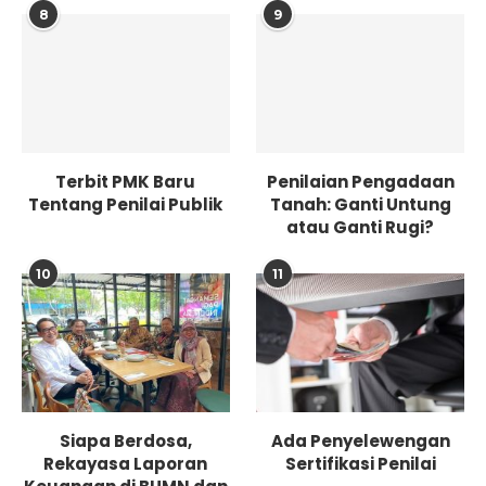
8
9
Terbit PMK Baru
Penilaian Pengadaan
Tentang Penilai Publik
Tanah: Ganti Untung
atau Ganti Rugi?
10
11
Siapa Berdosa,
Ada Penyelewengan
Rekayasa Laporan
Sertifikasi Penilai