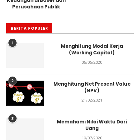
Keuangan di BUMN dan
Perusahaan Publik
BERITA POPULER
1
Menghitung Modal Kerja
(Working Capital)
06/05/2020
2
Menghitung Net Present Value
(NPV)
21/02/2021
3
Memahami Nilai Waktu Dari
Uang
19/07/2020