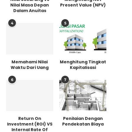
Nilai Masa Depan
Present Value (NPV)
Dalam Anuitas
HIDUP
4
5
REGULASI
PROFIL
Memahami Nilai
Menghitung Tingkat
Waktu Dari Uang
Kapitalisasi
6
7
ATEST STORIES
BERITA
Return On
Penilaian Dengan
Kejaha
Investment (ROI) VS
Pendekatan Biaya
Internal Rate Of
Penilai