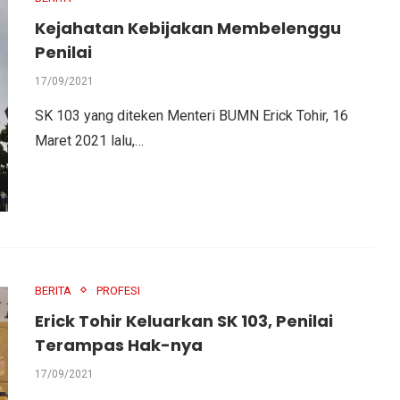
P
Kejahatan Kebijakan Membelenggu
R
Penilai
D
17/09/2021
SK 103 yang diteken Menteri BUMN Erick Tohir, 16
Maret 2021 lalu,…
E
E
D
T
M
D
T
M
I
R
I
R
D
D
p
N
1
P
p
N
1
P
P
P
P
P
P
P
BERITA
PROFESI
U
D
N
R
U
D
N
R
Erick Tohir Keluarkan SK 103, Penilai
P
N
N
P
N
N
Terampas Hak-nya
17/09/2021