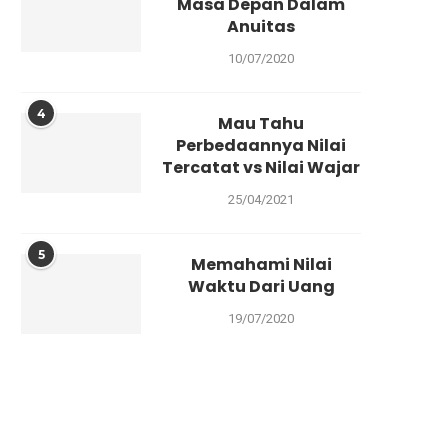
Masa Depan Dalam
Anuitas
BERITA
P
Mitigas
10/07/2020
dan Men
4
02/08/2021
Mau Tahu
Perbedaannya Nilai
Semakin te
Tercatat vs Nilai Wajar
ini semaki
25/04/2021
5
Memahami Nilai
Waktu Dari Uang
19/07/2020
PRAKTIK
Sebera
Nilai
02/06/2021