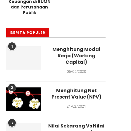
Keuangan di BUMN
dan Perusahaan
Publik
BERITA POPULER
BERITA
P
1
Menghitung Modal
Ketua U
Kerja (Working
Berpul
Capital)
12/09/2021
06/05/2020
Inna lillah
2
Masyarakat
Menghitung Net
Present Value (NPV)
21/02/2021
3
Nilai Sekarang Vs Nilai