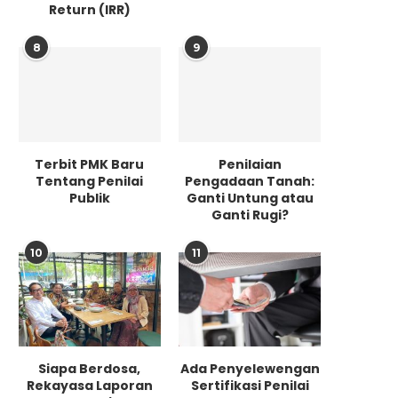
Return (IRR)
17/09/2021
8
9
SK 103 yan
Maret 2021
Terbit PMK Baru
Penilaian
Tentang Penilai
Pengadaan Tanah:
Publik
Ganti Untung atau
Ganti Rugi?
BERITA
P
10
11
Erick To
Teramp
17/09/2021
Menteri Ne
Siapa Berdosa,
Ada Penyelewengan
BUMN) Eric
Rekayasa Laporan
Sertifikasi Penilai