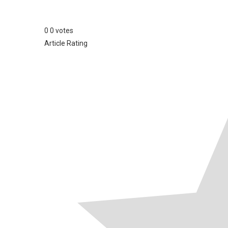
0
0
votes
Article Rating