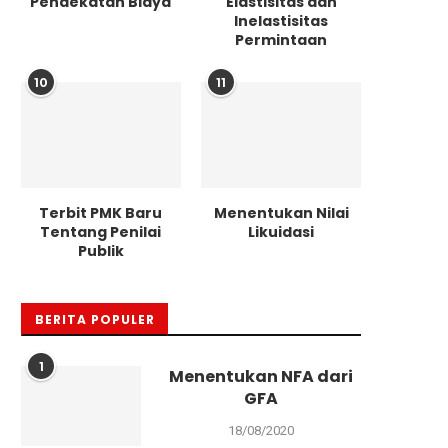
Pendekatan Biaya
Elastisitas dan
Inelastisitas
Permintaan
10
11
Terbit PMK Baru
Menentukan Nilai
Tentang Penilai
Likuidasi
Publik
BERITA POPULER
1
Menentukan NFA dari
GFA
18/08/2020