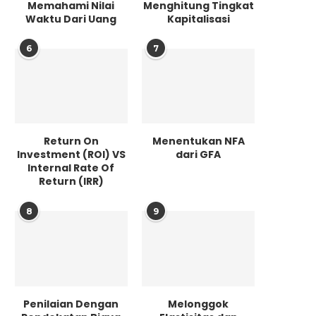
Memahami Nilai
Menghitung Tingkat
Waktu Dari Uang
Kapitalisasi
6
7
Return On
Menentukan NFA
Investment (ROI) VS
dari GFA
Internal Rate Of
Return (IRR)
8
9
Penilaian Dengan
Melonggok